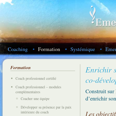
Coaching
Formation
Systémique
Emer
Formation
Enrichir 
co-dével
Coach professionnel certifié
Coach professionnel – modules
Construit sur
complémentaires
d’enrichir so
Coacher une équipe
Développer sa présence par la paix
Les objectif
intérieure du coach